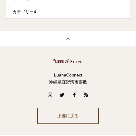
カテゴリー4
LuanaConnect
沖縄県宜野湾市嘉数
上部に戻る