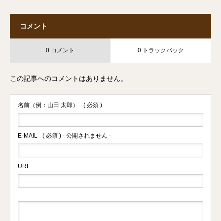
コメント
0 コメント
0 トラックバック
この記事へのコメントはありません。
名前（例：山田 太郎）
( 必須 )
E-MAIL
( 必須 ) - 公開されません -
URL