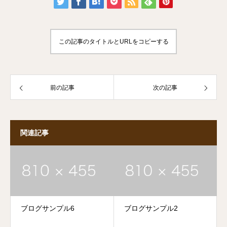
この記事のタイトルとURLをコピーする
前の記事
次の記事
関連記事
ブログサンプル6
ブログサンプル2