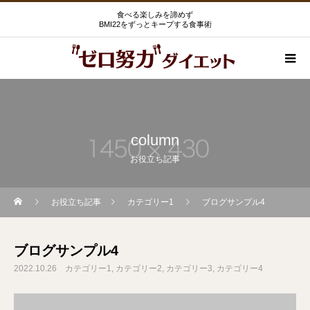
食べる楽しみを諦めず
BMI22をずっとキープする食事術
column
お役立ち記事
お役立ち記事
カテゴリー1
ブログサンプル4
ブログサンプル4
2022.10.26
カテゴリー1
カテゴリー2
カテゴリー3
カテゴリー4